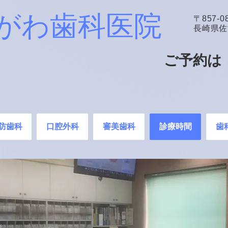
がわ歯科医院
〒857-0
長崎県佐
ご予約は
防歯科
口腔外科
審美歯科
診療時間
歯